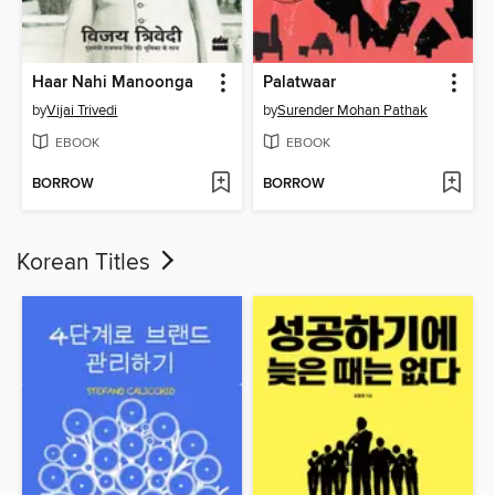
Haar Nahi Manoonga
Palatwaar
by
Vijai Trivedi
by
Surender Mohan Pathak
EBOOK
EBOOK
BORROW
BORROW
Korean Titles