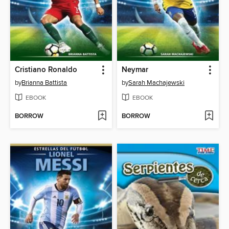
Cristiano Ronaldo
Neymar
by
Brianna Battista
by
Sarah Machajewski
EBOOK
EBOOK
BORROW
BORROW