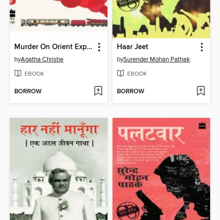
Murder On Orient Express
Haar Jeet
by
Agatha Christie
by
Surender Mohan Pathak
EBOOK
EBOOK
BORROW
BORROW