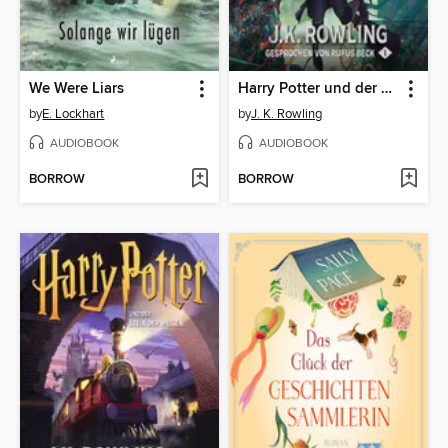
We Were Liars
Harry Potter und der Stein der Weisen
by
E. Lockhart
by
J. K. Rowling
AUDIOBOOK
AUDIOBOOK
BORROW
BORROW