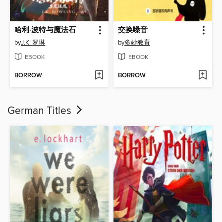
哈利·波特与魔法石
交换嗓音
by
J.K. 罗琳
by
多妙教育
EBOOK
EBOOK
BORROW
BORROW
German Titles