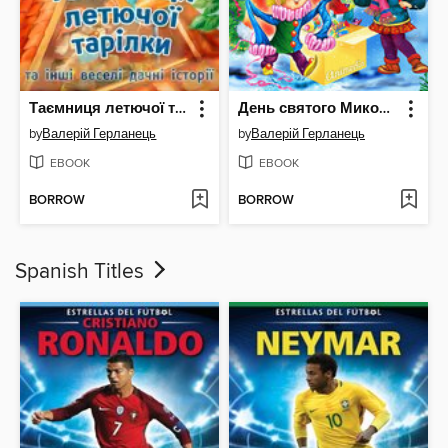
Таємниця летючої тарілки та інші веселі дачні історії--Весела казкова повість
День святого Миколая--Історія, в якій переплітаються реальність і вигадка
by
Валерій Герланець
by
Валерій Герланець
EBOOK
EBOOK
BORROW
BORROW
Spanish Titles