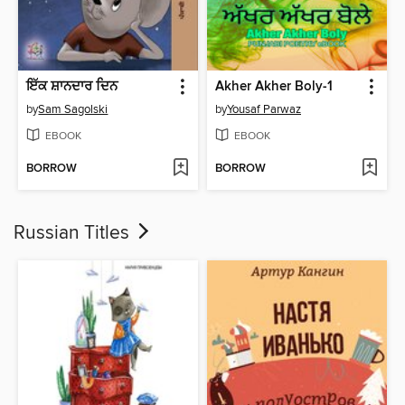
ਇੱਕ ਸ਼ਾਨਦਾਰ ਦਿਨ
Akher Akher Boly-1
by
Sam Sagolski
by
Yousaf Parwaz
EBOOK
EBOOK
BORROW
BORROW
Russian Titles