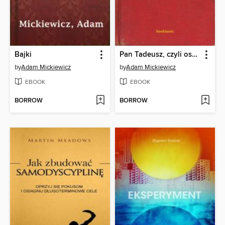
Bajki
Pan Tadeusz, czyli ostatni zajazd na Litwie
by
Adam Mickiewicz
by
Adam Mickiewicz
EBOOK
EBOOK
BORROW
BORROW