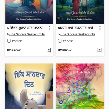
ਪਵਿੱਤਰ ਕੁਰਾਨ ਬਾਰੇ ਜਾਣਨਾ ਅਤੇ ਪਿਆਰ ਕਰਨਾ
ਅਲਾਹ ਸਾਡੇ ਰਚਨਹਾਰ ਬਾਰੇ ਜਾਣਨਾ
by
The Sincere Seeker Collection
by
The Sincere Seeker Collection
EBOOK
EBOOK
BORROW
BORROW