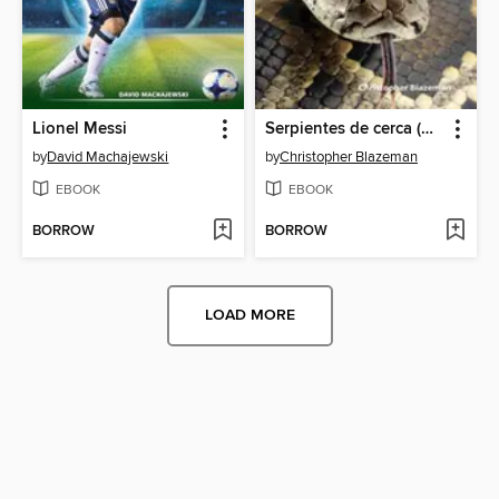
Lionel Messi
Serpientes de cerca (Snakes Up Close)
by
David Machajewski
by
Christopher Blazeman
EBOOK
EBOOK
BORROW
BORROW
LOAD MORE