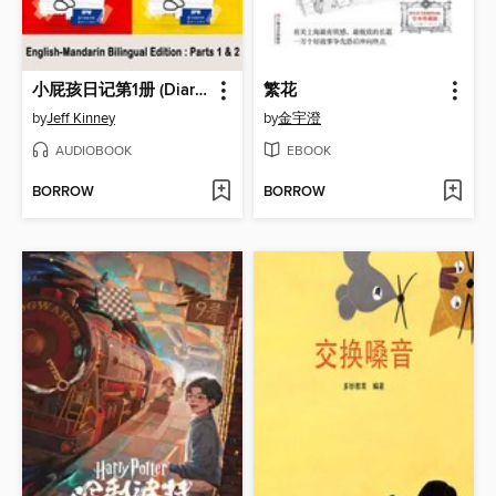
小屁孩日记第1册 (Diary of a Wimpy Kid)
繁花
by
Jeff Kinney
by
金宇澄
AUDIOBOOK
EBOOK
BORROW
BORROW