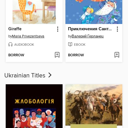
Giraffe
Приключения Санта Клаусёнка--Невероятно правдивая сказочная история--Веселые сказки на Новый год и Рождество
by
Maria Privezentseva
by
Валерий Герланец
AUDIOBOOK
EBOOK
BORROW
BORROW
Ukrainian Titles