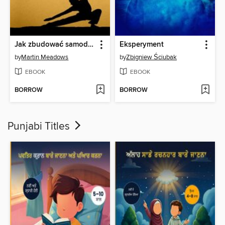
Jak zbudować samodyscyplinę
Eksperyment
by
Martin Meadows
by
Zbigniew Ściubak
EBOOK
EBOOK
BORROW
BORROW
Punjabi Titles