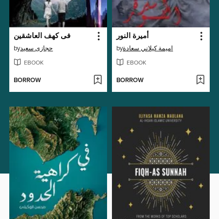
أميرة النور
فى كهف العاشقين
by
حجازى سعيد
by
اميمة كيلاني سعادة
EBOOK
EBOOK
BORROW
BORROW