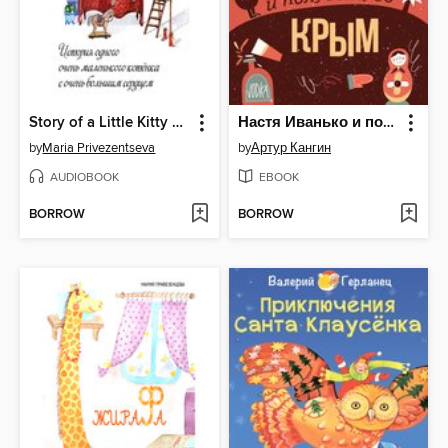
Story of a Little Kitty With a Big Heart
Настя Иванько и полуостров Крым--Сатирические юмористические рассказы
by
Maria Privezentseva
by
Артур Кангин
AUDIOBOOK
EBOOK
BORROW
BORROW