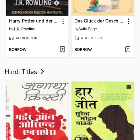
Harry Potter und der Stein der Weisen
Das Glück der Geschichtensammlerin
by
J. K. Rowling
by
Sally Page
AUDIOBOOK
AUDIOBOOK
BORROW
BORROW
Hindi Titles