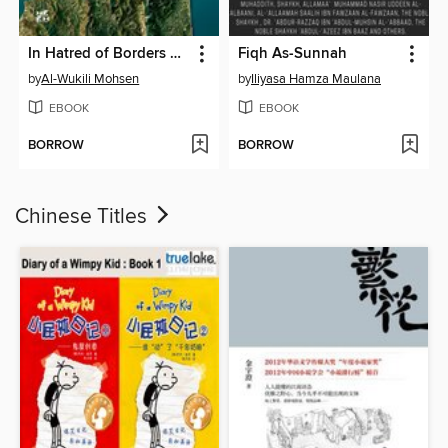
In Hatred of Borders arabic
Fiqh As-Sunnah
by
Al-Wukili Mohsen
by
Iliyasa Hamza Maulana
EBOOK
EBOOK
BORROW
BORROW
Chinese Titles