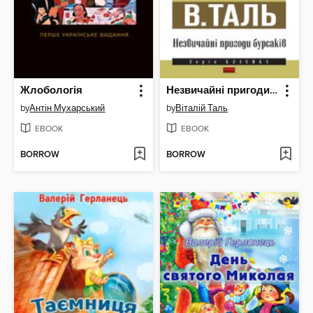
Жлобологія
Незвичайні пригоди бурсаків
by
Антін Мухарський
by
Віталій Таль
EBOOK
EBOOK
BORROW
BORROW